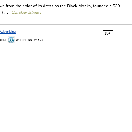
n from the color of its dress as the Black Monks, founded c.529
ct)) …
Etymology dictionary
Advertising
18+
upal,
WordPress, MODx.