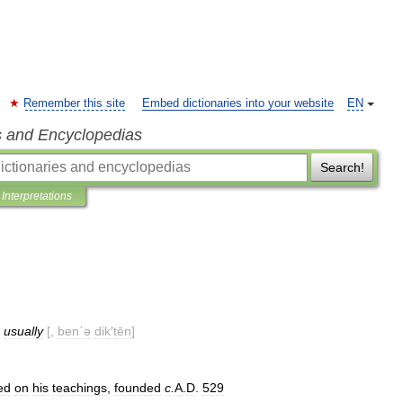
Remember this site
Embed dictionaries into your website
EN
s and Encyclopedias
Search!
Interpretations
usually
[,
ben΄ə
dik
′
tēn
]
ed
on
his
teachings
,
founded
c
.
A
.
D
.
529