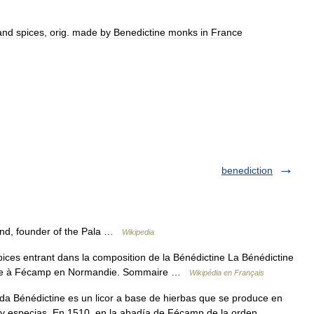
and
spices
,
orig
.
made
by
Benedictine
monks
in
France
benediction
and, founder of the Pala …
Wikipedia
ces entrant dans la composition de la Bénédictine La Bénédictine
iquée à Fécamp en Normandie. Sommaire …
Wikipédia en Français
a Bénédictine es un licor a base de hierbas que se produce en
tas y especias. En 1510, en la abadía de Fécamp de la orden …