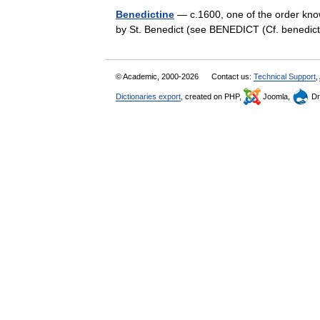
Benedictine
— c.1600, one of the order know
by St. Benedict (see BENEDICT (Cf. benedi
© Academic, 2000-2026
Contact us:
Technical Support
,
Dictionaries export
, created on PHP,
Joomla,
Dr