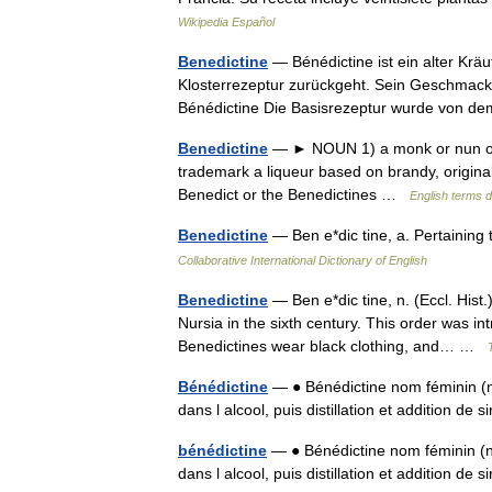
Wikipedia Español
Benedictine
— Bénédictine ist ein alter Kräu
Klosterrezeptur zurückgeht. Sein Geschmack i
Bénédictine Die Basisrezeptur wurde von
Benedictine
— ► NOUN 1) a monk or nun of a 
trademark a liqueur based on brandy, origin
Benedict or the Benedictines …
English terms d
Benedictine
— Ben e*dic tine, a. Pertaining
Collaborative International Dictionary of English
Benedictine
— Ben e*dic tine, n. (Eccl. Hist
Nursia in the sixth century. This order was i
Benedictines wear black clothing, and… …
Bénédictine
— ● Bénédictine nom féminin (
dans l alcool, puis distillation et addition d
bénédictine
— ● Bénédictine nom féminin (n
dans l alcool, puis distillation et addition d