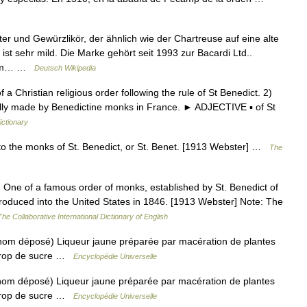
ter und Gewürzlikör, der ähnlich wie der Chartreuse auf eine alte
st sehr mild. Die Marke gehört seit 1993 zur Bacardi Ltd..
 dem… …
Deutsch Wikipedia
Christian religious order following the rule of St Benedict. 2)
ally made by Benedictine monks in France. ► ADJECTIVE ▪ of St
ictionary
 to the monks of St. Benedict, or St. Benet. [1913 Webster] …
The
.) One of a famous order of monks, established by St. Benedict of
ntroduced into the United States in 1846. [1913 Webster] Note: The
The Collaborative International Dictionary of English
nom déposé) Liqueur jaune préparée par macération de plantes
e sirop de sucre …
Encyclopédie Universelle
om déposé) Liqueur jaune préparée par macération de plantes
e sirop de sucre …
Encyclopédie Universelle