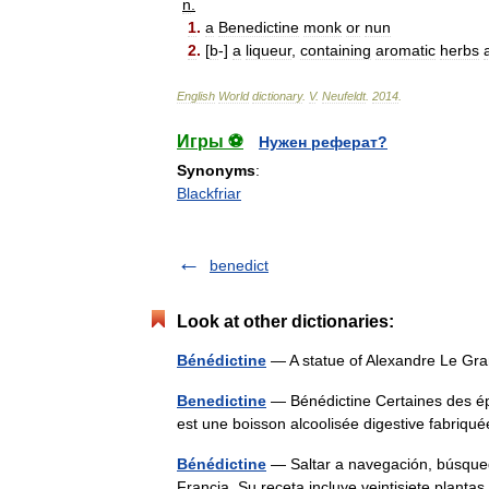
n
.
1
.
a
Benedictine
monk
or
nun
2
.
[
b
-]
a
liqueur
,
containing
aromatic
herbs
English
World
dictionary
.
V
.
Neufeldt
.
2014
.
Игры ⚽
Нужен реферат?
Synonyms
:
Blackfriar
benedict
Look at other dictionaries:
Bénédictine
— A statue of Alexandre Le Gr
Benedictine
— Bénédictine Certaines des épi
est une boisson alcoolisée digestive fabr
Bénédictine
— Saltar a navegación, búsqued
Francia. Su receta incluye veintisiete plan