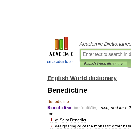
Academic Dictionarie
en-academic.com
English World dictionary
English World dictionary
Benedictine
Benedictine
Benedictine
[
ben΄ə
dik
′
tin
; ]
also
,
and
for
n
.
2
adj
.
1
.
of
Saint
Benedict
2
.
designating
or
of
the
monastic
order
bas